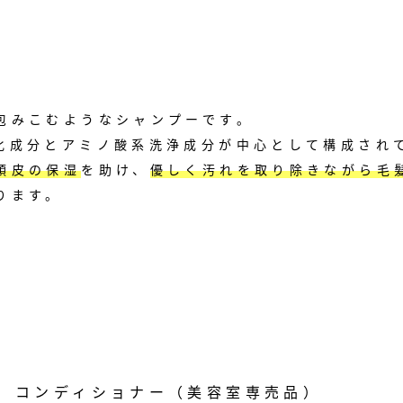
包みこむようなシャンプーです。
化成分とアミノ酸系洗浄成分が中心として構成され
頭皮の保湿
を助け、
優しく汚れを取り除きながら毛
ります。
 コンディショナー（美容室専売品）