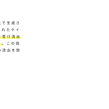
化で生成さ
されたケイ
を受け流出
）
。
この効
の流出を防