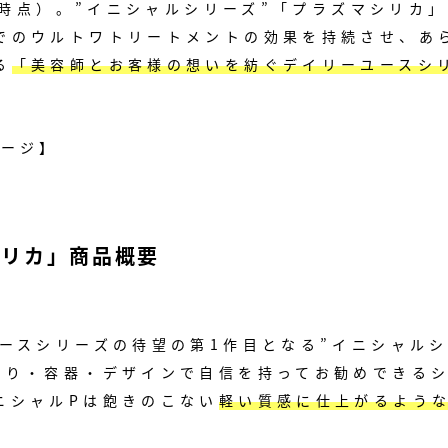
月時点）。
”イニシャルシリーズ”「プラズマシリカ」
でのウルトワトリートメントの効果を持続させ、あ
る
「美容師とお客様の想いを紡ぐデイリーユースシ
ページ】
シリカ」
商品概要
ースシリーズの待望の第1作目となる”イニシャル
香り・容器・デザインで自信を持ってお勧めできる
ニシャルPは飽きのこない
軽い質感に仕上がるよう