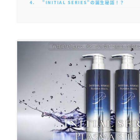
4
”INITIAL SERIES”の誕生秘話！？