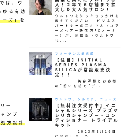
では、ウ
らゆる有効
リーズ」
を
シリー
シャンプ
な処方設計