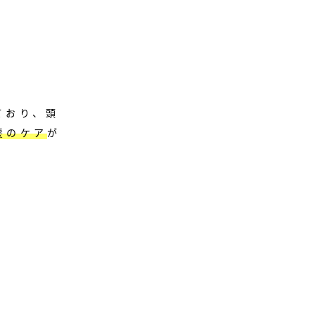
ており、頭
髪のケア
が