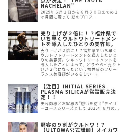
点が決定！”THE TSUYA
NACHELAN”
2025年６月１日から６月３０日までの１
ヶ月間に渡って 髪のプロフ...
売り上げが２倍に！？福井県で
いち早くウルトワトリートメン
トを導入したひとりの美容師。
売り上げが２倍に！？福井県でいち早く
ウルトワトリートメントを導入したひと
りの美容師。ウルトワトリートメントを
導入したことによって、どうやら…売り上
げが２倍になったという福井県のフリー
ランス美容師がいるらしい…。
【注目】INITIAL SERIES
PLASMA SILICAが常設販売決
定！！
美容師様とお客様の”想いを紡ぐ”デイリ
ーユースシリーズとして 2023年８月の...
顧客の９割がウルトワ！？
【ULTOWA公式講師】オイカワ