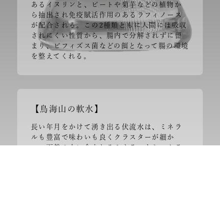
あるイヌリンと、ビートや菊芋などの植物か
ら抽出され免疫賦活作用のあるラフィノース
が配合される。この2種類ともに人間には吸収
されにくい性質から、腸内で分解されずに留
まり、ビフィズス菌などの餌となって腸の環境
を整えてくれる。
【鳥海山の軟水】
長い年月をかけて湧き出る伏流水は、ミネラ
ルも豊富で味わいも良くクラスターが細か
い。天然の水に含まれるミネラルより、クラ
スターが細かいので、吸収率が高い。軟水で
吸収率が高いことから、炭を均一に混ぜ、飲
みやすく且つ体に吸収しやすいと考えられて
いる。